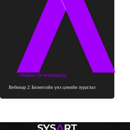
Подкаст ба вебинарууд
Вебинар 2: Бизнесийн үнэ цэнийн зураглал