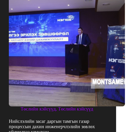
Төслийн кэйсүүд
,
Төслийн кэйсүүд
Нийслэлийн засаг даргын тамгын газар
процессын дахин инженерчлэлийн зөвлөх
үйлчилгээ үзүүлсэн.