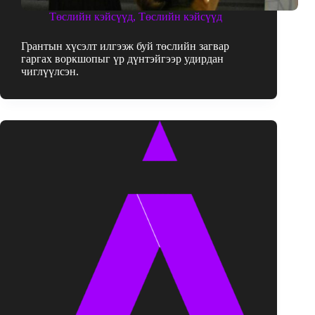
Төслийн кэйсүүд
,
Төслийн кэйсүүд
Грантын хүсэлт илгээж буй төслийн загвар
гаргах воркшопыг үр дүнтэйгээр удирдан
чиглүүлсэн.